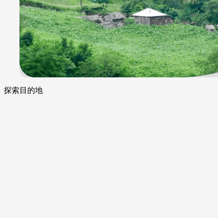
探索目的地