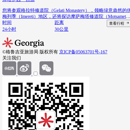
您将参观格拉特修道院（Gelati Monastery），领略绿意盎然的
梅列季（Imereti）地区，还将探访摩萨梅塔修道院（Motsameta
Monastery）建筑群。
时间
距离
查看行程
24小时
30公里
©格鲁吉亚旅游局 版权所有
京ICP备05063701号-167
关注我们