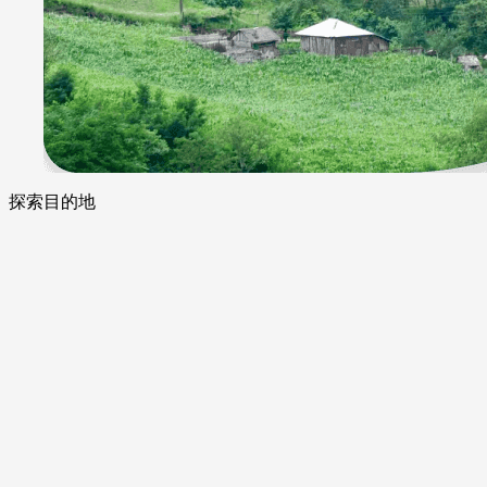
探索目的地