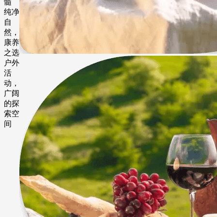
髓
纯净
自
然，
康养
之选
户外
活
动，
广阔
的探
索空
间