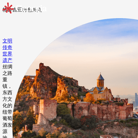
格鲁吉亚特⾊亮点
文明
传奇
世界
遗产
丝绸
之路
重
镇，
东西
方文
化的
纽带
葡萄
酒发
源
地，