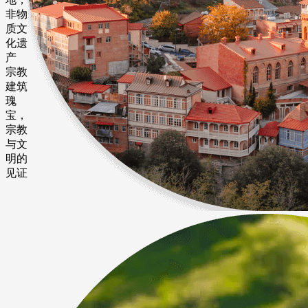
非物
质文
化遗
产
宗教
建筑
瑰
宝，
宗教
与文
明的
见证