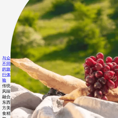
与众
不同
的旅
行体
验
传统
风味
融合
东西
方美
食精