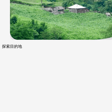
探索目的地