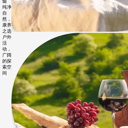
髓
纯净
自
然，
康养
之选
户外
活
动，
广阔
的探
索空
间