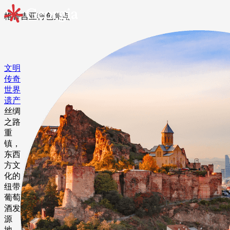
格鲁吉亚特⾊亮点
文明
传奇
世界
遗产
丝绸
之路
重
镇，
东西
方文
化的
纽带
葡萄
酒发
源
地，