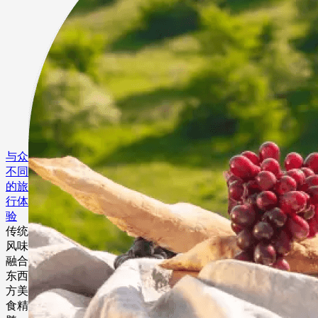
与众
不同
的旅
行体
验
传统
风味
融合
东西
方美
食精