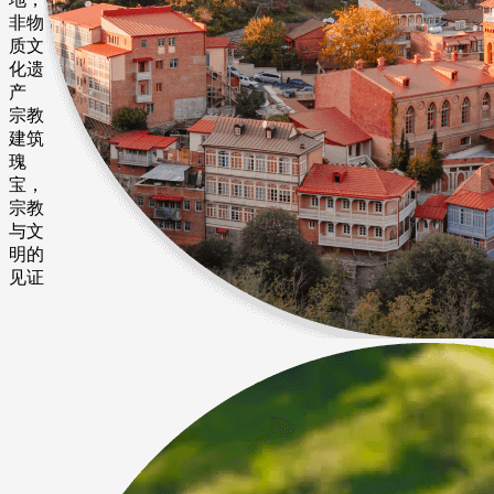
非物
质文
化遗
产
宗教
建筑
瑰
宝，
宗教
与文
明的
见证