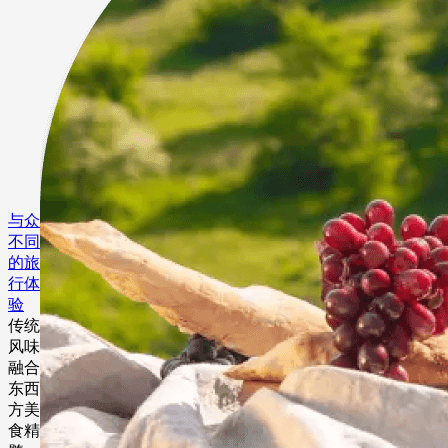
与众
不同
的旅
行体
验
传统
风味
融合
东西
方美
食精