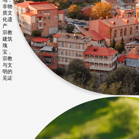
非物
质文
化遗
产
宗教
建筑
瑰
宝，
宗教
与文
明的
见证