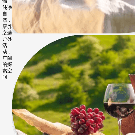
髓
纯净
自
然，
康养
之选
户外
活
动，
广阔
的探
索空
间