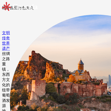
格鲁吉亚特⾊亮点
文明
传奇
世界
遗产
丝绸
之路
重
镇，
东西
方文
化的
纽带
葡萄
酒发
源
地，