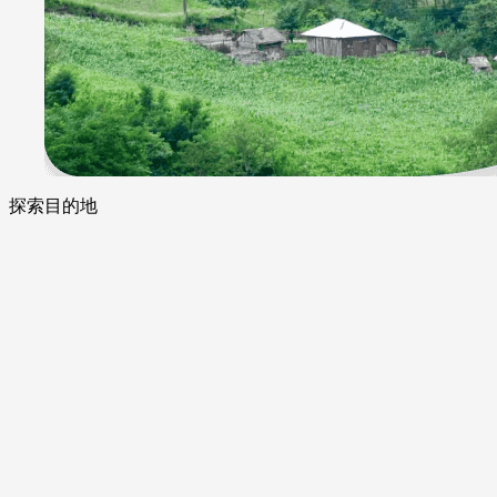
探索目的地