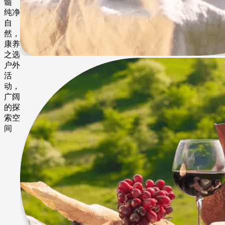
髓
纯净
自
然，
康养
之选
户外
活
动，
广阔
的探
索空
间