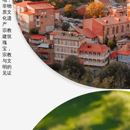
非物
质文
化遗
产
宗教
建筑
瑰
宝，
宗教
与文
明的
见证