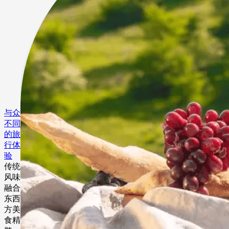
与众
不同
的旅
行体
验
传统
风味
融合
东西
方美
食精