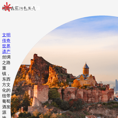
格鲁吉亚特⾊亮点
文明
传奇
世界
遗产
丝绸
之路
重
镇，
东西
方文
化的
纽带
葡萄
酒发
源
地，