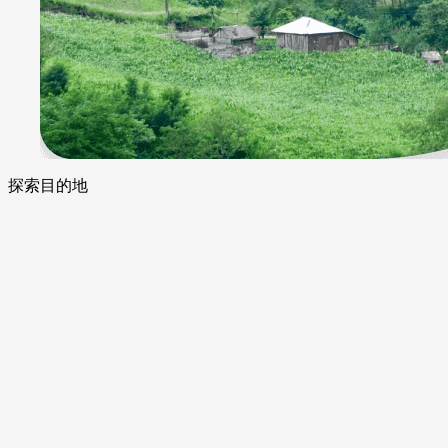
探索目的地